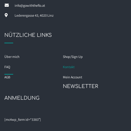
info@gowiththeflo.at
Lederergasse 43, 4020 Linz
NÜTZLICHE LINKS
Über mich
Shop/Sign Up
FAQ
Kontakt
AGB
Mein Account
NEWSLETTER
ANMELDUNG
[mc4wp_form id=“3383″]