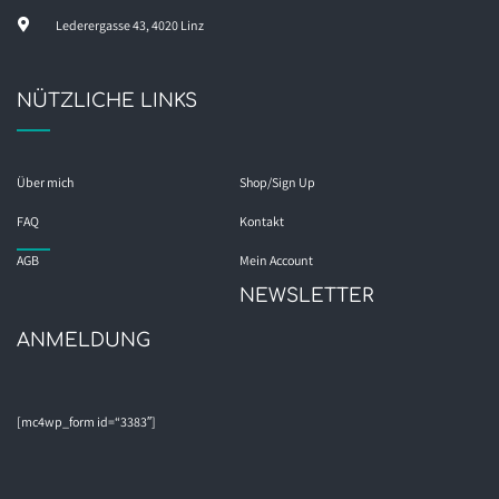
Lederergasse 43, 4020 Linz
NÜTZLICHE LINKS
Über mich
Shop/Sign Up
FAQ
Kontakt
AGB
Mein Account
NEWSLETTER
ANMELDUNG
[mc4wp_form id=“3383″]