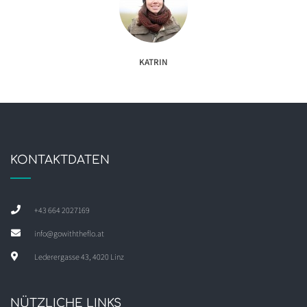
KATRIN
KONTAKTDATEN
+43 664 2027169
info@gowiththeflo.at
Lederergasse 43, 4020 Linz
NÜTZLICHE LINKS