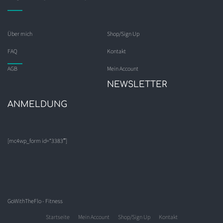
Über mich
Shop/Sign Up
FAQ
Kontakt
AGB
Mein Account
NEWSLETTER
ANMELDUNG
[mc4wp_form id=“3383″]
GoWithTheFlo - Fitness
Startseite
Mein Account
Shop/Sign Up
Kontakt