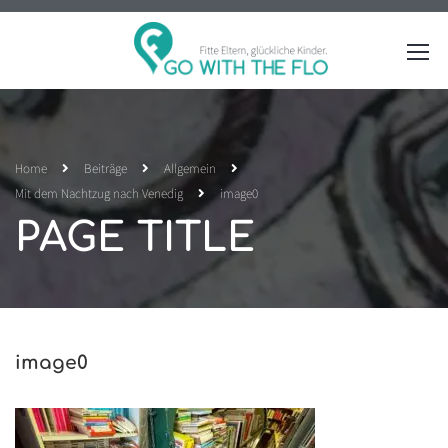
Home
Beiträge
Allgemein
Mit dem Nachtzug nach Venedig
image0
PAGE TITLE
image0