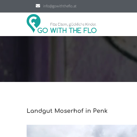
info@gowiththeflo.at
Landgut Moserhof in Penk