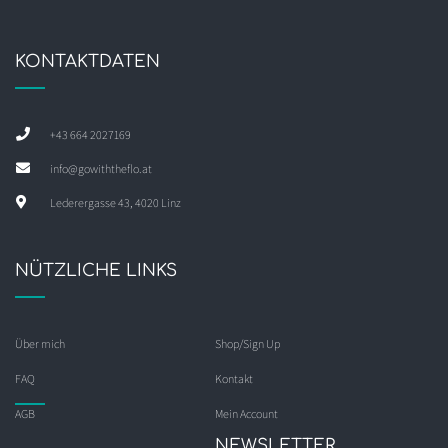
KONTAKTDATEN
+43 664 2027169
info@gowiththeflo.at
Lederergasse 43, 4020 Linz
NÜTZLICHE LINKS
Über mich
Shop/Sign Up
FAQ
Kontakt
AGB
Mein Account
NEWSLETTER