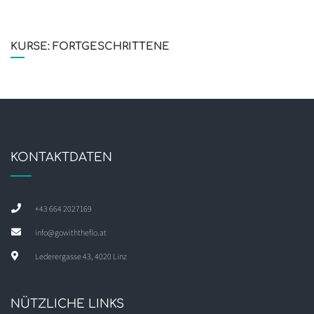
KURSE: FORTGESCHRITTENE
KONTAKTDATEN
+43 664 2027169
info@gowiththeflo.at
Lederergasse 43, 4020 Linz
NÜTZLICHE LINKS