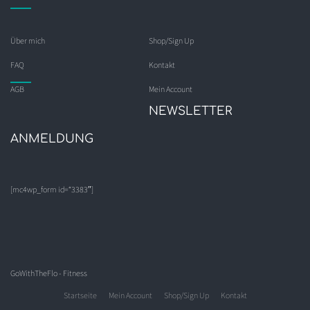
Über mich
Shop/Sign Up
FAQ
Kontakt
AGB
Mein Account
NEWSLETTER
ANMELDUNG
[mc4wp_form id=“3383″]
GoWithTheFlo - Fitness
Startseite
Mein Account
Shop/Sign Up
Kontakt