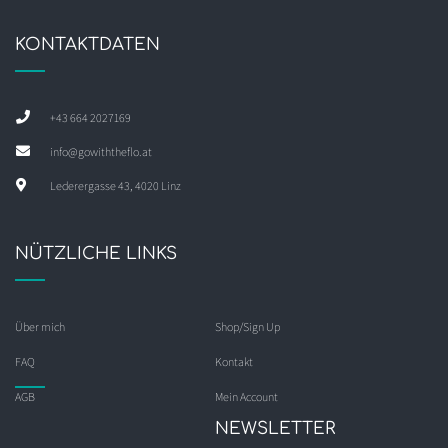
KONTAKTDATEN
+43 664 2027169
info@gowiththeflo.at
Lederergasse 43, 4020 Linz
NÜTZLICHE LINKS
Über mich
Shop/Sign Up
FAQ
Kontakt
AGB
Mein Account
NEWSLETTER