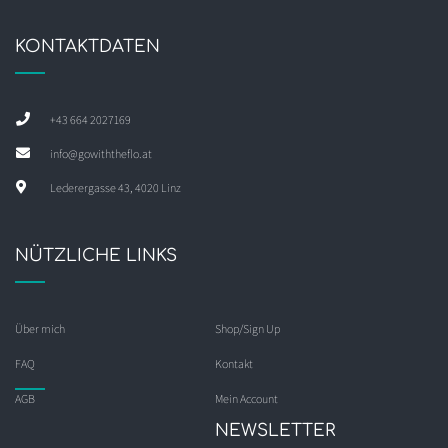
KONTAKTDATEN
+43 664 2027169
info@gowiththeflo.at
Lederergasse 43, 4020 Linz
NÜTZLICHE LINKS
Über mich
Shop/Sign Up
FAQ
Kontakt
AGB
Mein Account
NEWSLETTER