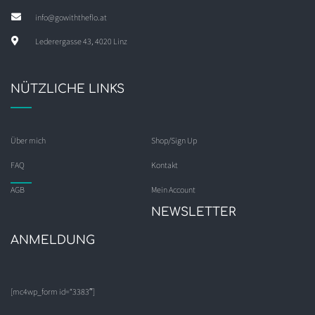
info@gowiththeflo.at
Lederergasse 43, 4020 Linz
NÜTZLICHE LINKS
Über mich
Shop/Sign Up
FAQ
Kontakt
AGB
Mein Account
NEWSLETTER
ANMELDUNG
[mc4wp_form id=“3383″]