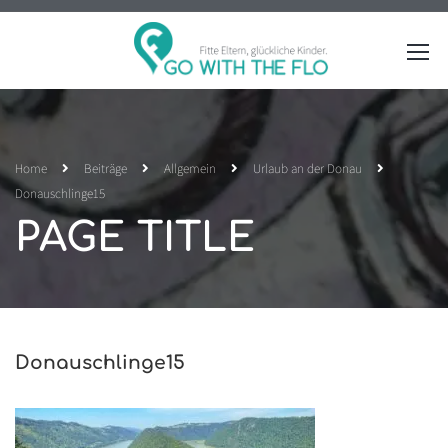
Home
Beiträge
Allgemein
Urlaub an der Donau
Donauschlinge15
PAGE TITLE
Donauschlinge15