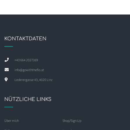
KONTAKTDATEN
+43 664 2027169
info@gowiththeflo.at
Lederergasse 43, 4020 Linz
NÜTZLICHE LINKS
Über mich
Shop/Sign Up