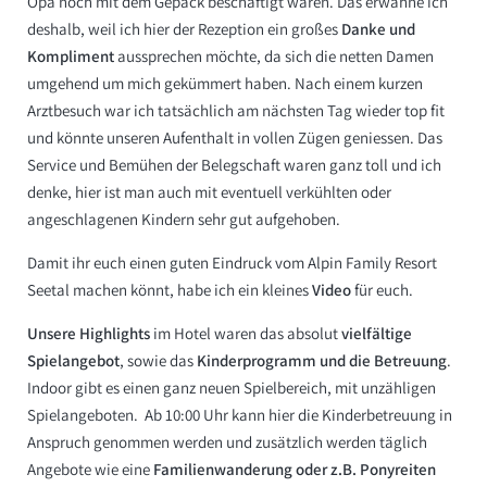
Opa noch mit dem Gepäck beschäftigt waren. Das erwähne ich
deshalb, weil ich hier der Rezeption ein großes
Danke und
Kompliment
aussprechen möchte, da sich die netten Damen
umgehend um mich gekümmert haben. Nach einem kurzen
Arztbesuch war ich tatsächlich am nächsten Tag wieder top fit
und könnte unseren Aufenthalt in vollen Zügen geniessen. Das
Service und Bemühen der Belegschaft waren ganz toll und ich
denke, hier ist man auch mit eventuell verkühlten oder
angeschlagenen Kindern sehr gut aufgehoben.
Damit ihr euch einen guten Eindruck vom Alpin Family Resort
Seetal machen könnt, habe ich ein kleines
Video
für euch.
Unsere Highlights
im Hotel waren das absolut
vielfältige
Spielangebot
, sowie das
Kinderprogramm und die Betreuung
.
Indoor gibt es einen ganz neuen Spielbereich, mit unzähligen
Spielangeboten. Ab 10:00 Uhr kann hier die Kinderbetreuung in
Anspruch genommen werden und zusätzlich werden täglich
Angebote wie eine
Familienwanderung oder z.B. Ponyreiten