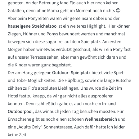
geboten. An der Betreuung fand Flo auch hier noch keinen
Gafallen, denn ohne Mama geht im Moment noch nichts 😉
Aber beim Ponyreiten waren wir gemeinsam dabei und der
hauseigene Streichelzoo
ist ein weiteres Highlight. Hier können
Ziegen, Hühner und Ponys bewundert werden und manchmal
bewegen sich diese sogar frei auf dem Spielplatz. Am ersten
Morgen haben wir etwas verdutzt geschaut, als wir ein Pony fast
auf unserer Terrasse sahen, aber man gewöhnt sich daran und
die Kinder waren ganz begeistert.
Der am Hang gelegene
Outdoor- Spielplatz
bietet viele Spiel-
und Tobe- Möglichkeiten. Die Hüpfburg, sowie die lange Rutsche
zählten zu Flo’s absoluten Lieblingen. Uns wurde die Zeit im
Hotel fast zu knapp, da wir gar nicht alles ausprobieren
konnten. Denn schließlich gäbe es auch noch ein
In- und
Outdoorpool,
das wir auch jeden Tag besuchen mussten. Für
Erwachsene gibt es noch einen schönen
Wellnessbereich
und
eine „Adults Only“ Sonnenterasee. Auch dafür hatte ich leider
keine Zeit!