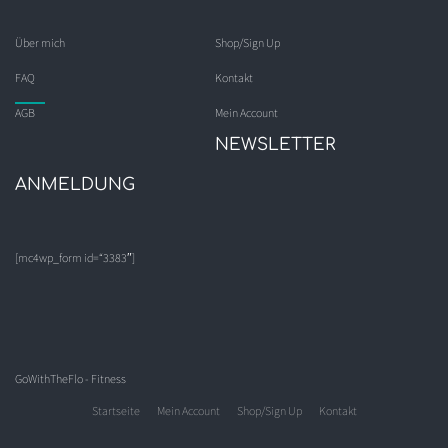
Über mich
Shop/Sign Up
FAQ
Kontakt
AGB
Mein Account
NEWSLETTER
ANMELDUNG
[mc4wp_form id=“3383″]
GoWithTheFlo - Fitness
Startseite
Mein Account
Shop/Sign Up
Kontakt