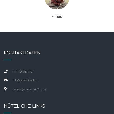
KATRIN
KONTAKTDATEN
+43 664 2027169
info@gowiththeflo.at
Lederergasse 43, 4020 Linz
NÜTZLICHE LINKS