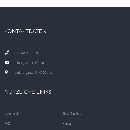
KONTAKTDATEN
+43 664 2027169
info@gowiththeflo.at
Lederergasse 43, 4020 Linz
NÜTZLICHE LINKS
Über mich
Shop/Sign Up
FAQ
Kontakt