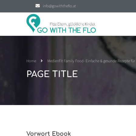
info@gowiththeflo.at
Home
Medien
Fit Family Food- Einfache & gesunde Rezepte für 
PAGE TITLE
Vorwort Ebook