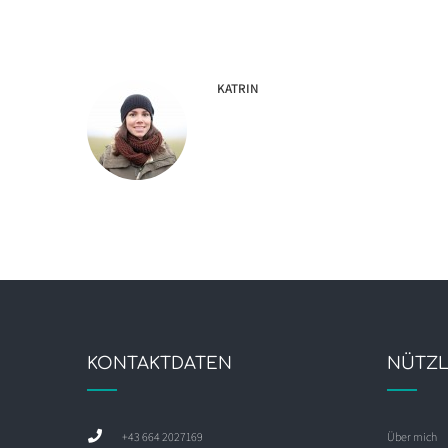
KATRIN
KONTAKTDATEN
NÜTZL
+43 664 2027169
Über mich