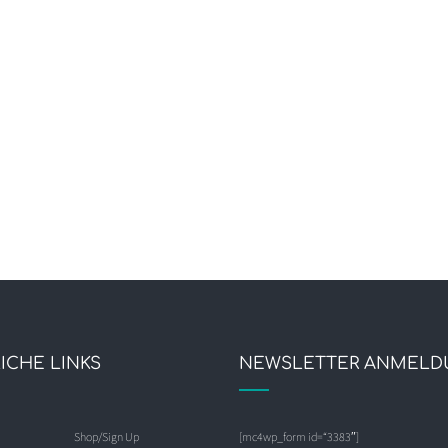
ICHE LINKS
NEWSLETTER ANMELD
Shop/Sign Up
[mc4wp_form id=“3383″]