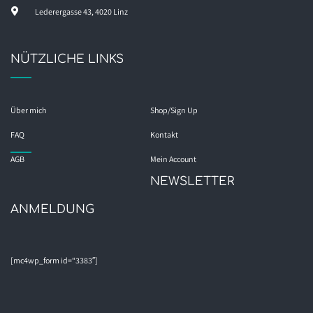
Lederergasse 43, 4020 Linz
NÜTZLICHE LINKS
Über mich
Shop/Sign Up
FAQ
Kontakt
AGB
Mein Account
NEWSLETTER
ANMELDUNG
[mc4wp_form id=“3383″]