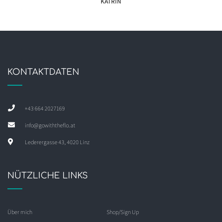
KATRIN
KONTAKTDATEN
+43 664 2027169
info@gowiththeflo.at
Lederergasse 43, 4020 Linz
NÜTZLICHE LINKS
Über mich
Shop/Sign Up