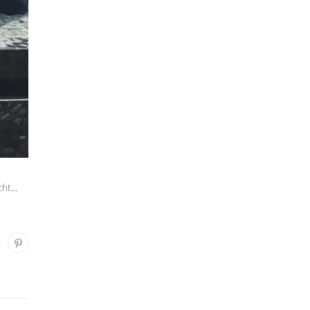
ht...