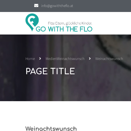
info@gowiththeflo.at
Home
Medien
Weinachtswunsch
Weinachtswunsch
PAGE TITLE
Weinachtswunsch