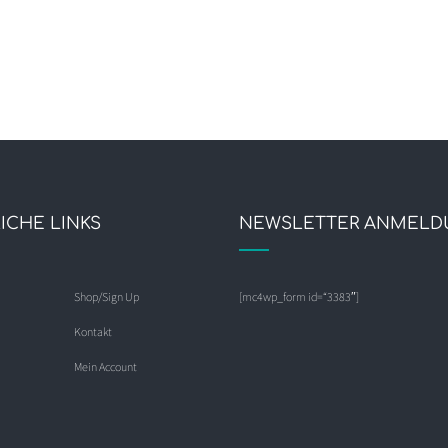
ICHE LINKS
NEWSLETTER ANMELD
Shop/Sign Up
[mc4wp_form id=“3383″]
Kontakt
Mein Account