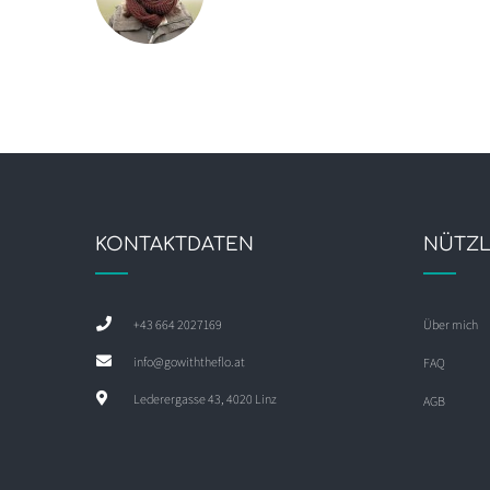
KONTAKTDATEN
NÜTZL
+43 664 2027169
Über mich
info@gowiththeflo.at
FAQ
Lederergasse 43, 4020 Linz
AGB