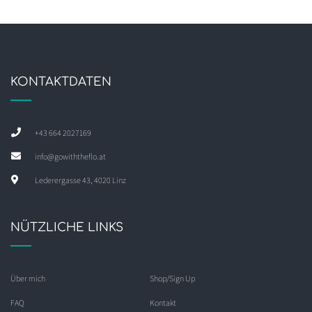
KONTAKTDATEN
+43 664 2027169
info@gowiththeflo.at
Lederergasse 43, 4020 Linz
NÜTZLICHE LINKS
Über mich
Shop/Sign Up
FAQ
Kontakt