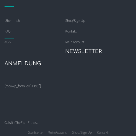
Über mich
Shop/Sign Up
FAQ
Kontakt
AGB
Mein Account
NEWSLETTER
ANMELDUNG
[mc4wp_form id=“3383″]
GoWithTheFlo - Fitness
Startseite
Mein Account
Shop/Sign Up
Kontakt