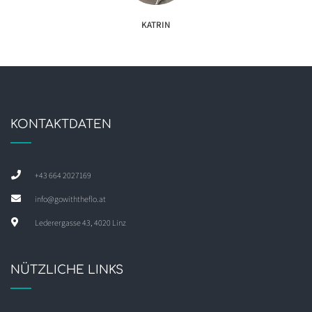
KATRIN
KONTAKTDATEN
+43 664 2027169
info@gowiththeflo.at
Lederergasse 43, 4020 Linz
NÜTZLICHE LINKS