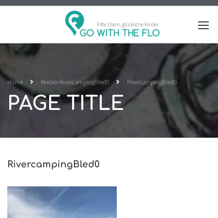
Home
Medien
RivercampingBled0
RivercampingBled0
PAGE TITLE
RivercampingBled0