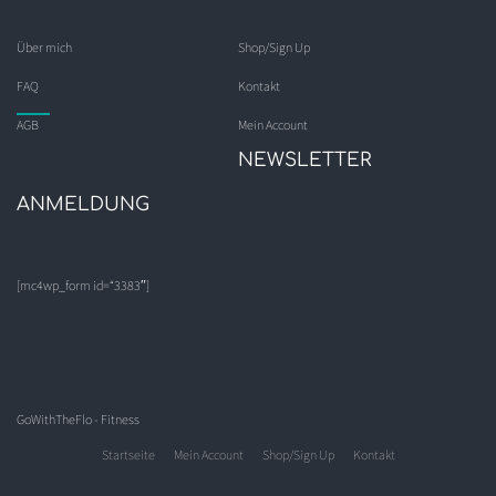
Über mich
Shop/Sign Up
FAQ
Kontakt
AGB
Mein Account
NEWSLETTER
ANMELDUNG
[mc4wp_form id=“3383″]
GoWithTheFlo - Fitness
Startseite
Mein Account
Shop/Sign Up
Kontakt