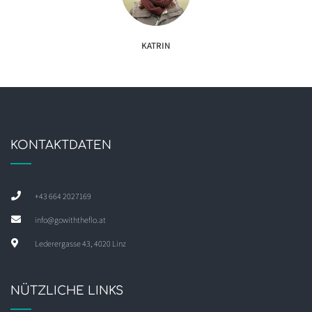
KATRIN
KONTAKTDATEN
+43 664 2027169
info@gowiththeflo.at
Lederergasse 43, 4020 Linz
NÜTZLICHE LINKS