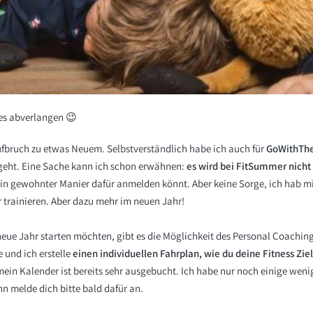
es abverlangen 😉
fbruch zu etwas Neuem. Selbstverständlich habe ich auch für
GoWithThe
geht. Eine Sache kann ich schon erwähnen:
es wird bei FitSummer nich
in gewohnter Manier dafür anmelden könnt. Aber keine Sorge, ich hab mir
r trainieren. Aber dazu mehr im neuen Jahr!
 neue Jahr starten möchten, gibt es die Möglichkeit des
Personal Coachin
 und ich erstelle
einen individuellen Fahrplan, wie du deine Fitness Zie
ein Kalender ist bereits sehr ausgebucht. Ich habe nur noch einige weni
n melde dich bitte bald dafür an.