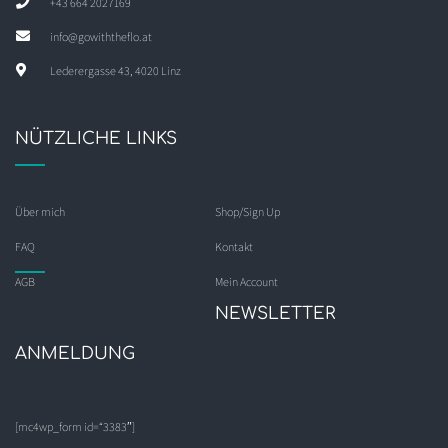
+43 664 2027169
info@gowiththeflo.at
Lederergasse 43, 4020 Linz
NÜTZLICHE LINKS
Über mich
Shop/Sign Up
FAQ
Kontakt
AGB
Mein Account
NEWSLETTER
ANMELDUNG
[mc4wp_form id=“3383″]