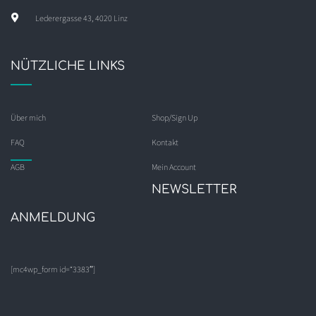
Lederergasse 43, 4020 Linz
NÜTZLICHE LINKS
Über mich
Shop/Sign Up
FAQ
Kontakt
AGB
Mein Account
NEWSLETTER
ANMELDUNG
[mc4wp_form id=“3383″]