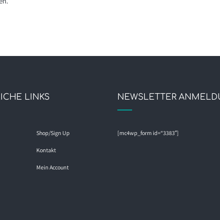
en.
ICHE LINKS
NEWSLETTER ANMELD
Shop/Sign Up
[mc4wp_form id=“3383″]
Kontakt
Mein Account