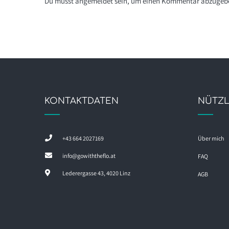
Du musst
angemeldet
sein, um einen Kommentar abzugeb
KONTAKTDATEN
NÜTZL
+43 664 2027169
Über mich
info@gowiththeflo.at
FAQ
Lederergasse 43, 4020 Linz
AGB