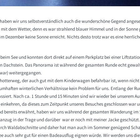
haben wir uns selbstverständlich auch die wunderschöne Gegend anges
it dem Wetter, denn es war strahlend blauer Himmel und in der Sonne g
 Dezember keine Sonne erreicht. Nichts desto trotz war es eine herrlich
beim See und konnten dort direkt auf einem Parkplatz bei einer Liftstati
en Dachstein. Das Panorama ist während der gesamten Runde echt gewalt
g war) weitergegangen.
otterweg, der auch gut mit dem Kinderwagen befahrbar ist, wenn nicht s
aumhaften winterlichen Verhältnisse kein Problem für uns. Entlang der R
siert. Nach ca. 1 Stunde und 15 Minuten sind wir wieder bei unserem A
 einkehren, da dieses zum Zeitpunkt unseres Besuches geschlossen war 
end bereits erwähnt, haben wir uns während der gesamten Wanderung im Sc
nzug in der Trage und darüber war er noch mit meiner Jacke geschützt.
urch Waldabschnitte und daher hat man auch im Sommer genügend Schatt
see auch sehr gut für einen Badeausflug eignen würde. Wir werden uns d