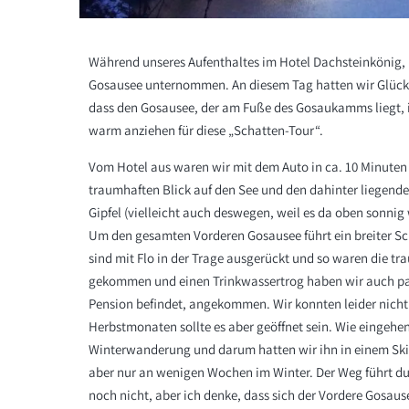
Während unseres Aufenthaltes im
Hotel Dachsteinkönig,
Gosausee unternommen. An diesem Tag hatten wir Glück m
dass den Gosausee, der am Fuße des Gosaukamms liegt, im
warm anziehen für diese „Schatten-Tour“.
Vom Hotel aus waren wir mit dem Auto in ca. 10 Minuten 
traumhaften Blick auf den See und den dahinter liegend
Gipfel (vielleicht auch deswegen, weil es da oben sonni
Um den gesamten Vorderen Gosausee führt ein breiter Sch
sind mit Flo in der Trage ausgerückt und so waren die tr
gekommen und einen Trinkwassertrog haben wir auch pas
Pension befindet, angekommen. Wir konnten leider nicht
Herbstmonaten sollte es aber geöffnet sein. Wie eingeh
Winterwanderung und darum hatten wir ihn in einem Skia
aber nur an wenigen Wochen im Winter. Der Weg führt d
noch nicht, aber ich denke, dass sich der Vordere Gosau