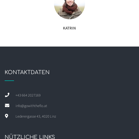
KATRIN
KONTAKTDATEN
+43 664 2027169
info@gowiththeflo.at
Lederergasse 43, 4020 Linz
NÜTZLICHE LINKS