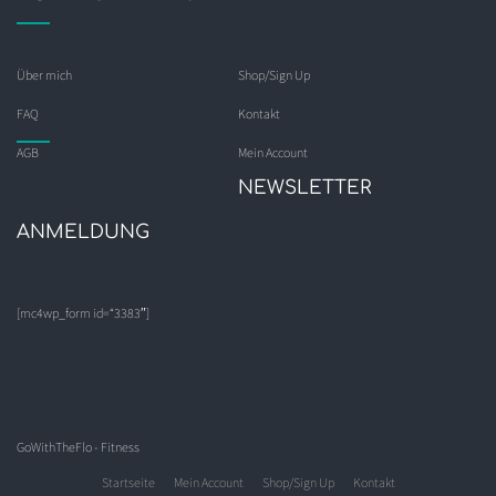
Über mich
Shop/Sign Up
FAQ
Kontakt
AGB
Mein Account
NEWSLETTER
ANMELDUNG
[mc4wp_form id=“3383″]
GoWithTheFlo - Fitness
Startseite
Mein Account
Shop/Sign Up
Kontakt