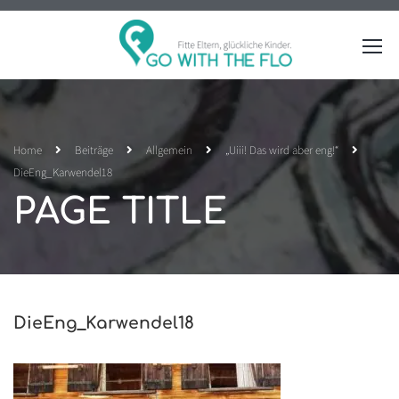
Home
Beiträge
Allgemein
„Uiii! Das wird aber eng!“
DieEng_Karwendel18
PAGE TITLE
DieEng_Karwendel18