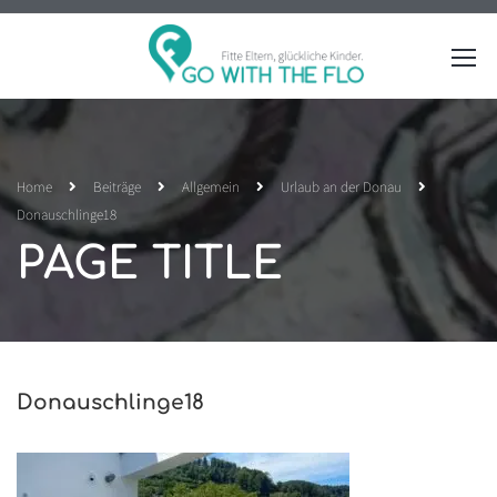
Home
Beiträge
Allgemein
Urlaub an der Donau
Donauschlinge18
PAGE TITLE
Donauschlinge18