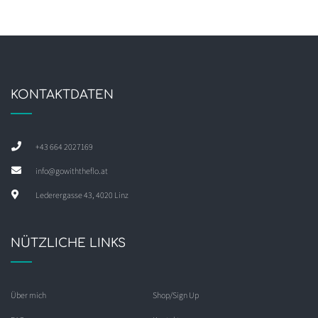
KONTAKTDATEN
+43 664 2027169
info@gowiththeflo.at
Lederergasse 43, 4020 Linz
NÜTZLICHE LINKS
Über mich
Shop/Sign Up