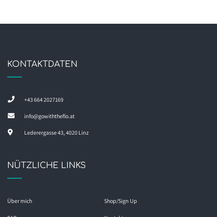
KONTAKTDATEN
+43 664 2027169
info@gowiththeflo.at
Lederergasse 43, 4020 Linz
NÜTZLICHE LINKS
Über mich
Shop/Sign Up