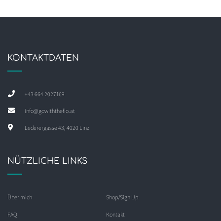
KONTAKTDATEN
+43 664 2027169
info@gowiththeflo.at
Lederergasse 43, 4020 Linz
NÜTZLICHE LINKS
Über mich
Shop/Sign Up
FAQ
Kontakt