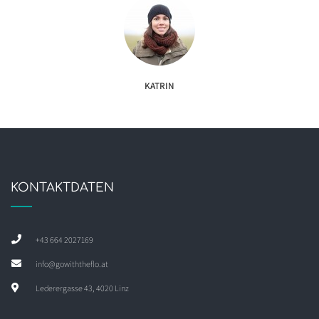
KATRIN
KONTAKTDATEN
+43 664 2027169
info@gowiththeflo.at
Lederergasse 43, 4020 Linz