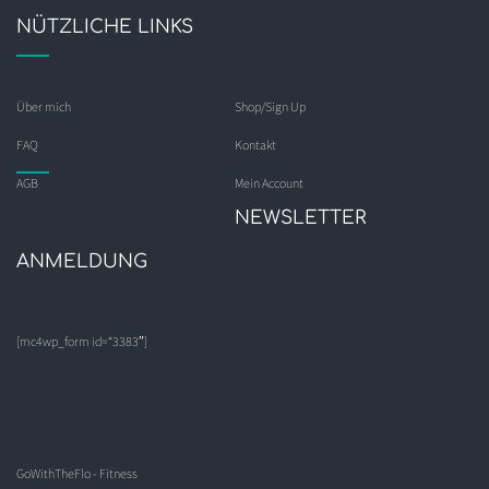
NÜTZLICHE LINKS
Über mich
Shop/Sign Up
FAQ
Kontakt
AGB
Mein Account
NEWSLETTER
ANMELDUNG
[mc4wp_form id=“3383″]
GoWithTheFlo - Fitness