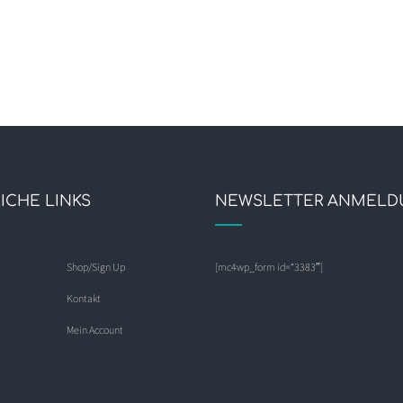
ICHE LINKS
NEWSLETTER ANMELD
Shop/Sign Up
[mc4wp_form id=“3383″]
Kontakt
Mein Account