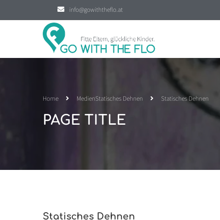
info@gowiththeflo.at
Home
Medien
Statisches Dehnen
Statisches Dehnen
PAGE TITLE
Statisches Dehnen