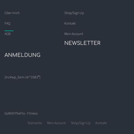
Über mich
Shop/Sign Up
FAQ
Kontakt
AGB
Mein Account
NEWSLETTER
ANMELDUNG
[mc4wp_form id=“3383″]
GoWithTheFlo - Fitness
Startseite
Mein Account
Shop/Sign Up
Kontakt