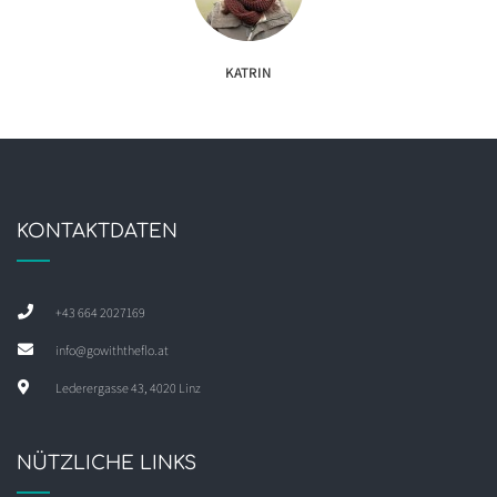
KATRIN
KONTAKTDATEN
+43 664 2027169
info@gowiththeflo.at
Lederergasse 43, 4020 Linz
NÜTZLICHE LINKS