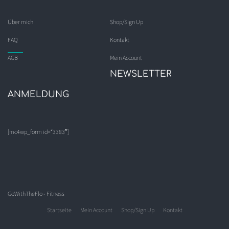
Über mich
Shop/Sign Up
FAQ
Kontakt
AGB
Mein Account
NEWSLETTER
ANMELDUNG
[mc4wp_form id=“3383″]
GoWithTheFlo - Fitness
Startseite
Mein Account
Shop/Sign Up
Kontakt