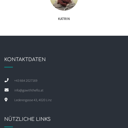
KATRIN
KONTAKTDATEN
+43 664 2027169
info@gowiththeflo.at
Lederergasse 43, 4020 Linz
NÜTZLICHE LINKS