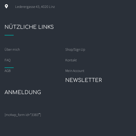
Lederergasse 43, 4020 Linz
NÜTZLICHE LINKS
Über mich
Shop/Sign Up
FAQ
Kontakt
AGB
Mein Account
NEWSLETTER
ANMELDUNG
[mc4wp_form id=“3383″]